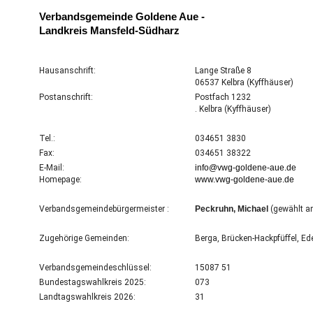
Verbandsgemeinde Goldene Aue -
Landkreis Mansfeld-Südharz
Hausanschrift:
Lange Straße 8
06537 Kelbra (Kyffhäuser)
Postanschrift:
Postfach 1232
. Kelbra (Kyffhäuser)
Tel.:
034651 3830
Fax:
034651 38322
E-Mail:
info@vwg-goldene-aue.de
Homepage:
www.vwg-goldene-aue.de
Verbandsgemeindebürgermeister :
Peckruhn, Michael
(gewählt a
Zugehörige Gemeinden:
Berga, Brücken-Hackpfüffel, Ed
Verbandsgemeindeschlüssel:
15087 51
Bundestagswahlkreis 2025:
073
Landtagswahlkreis 2026:
31