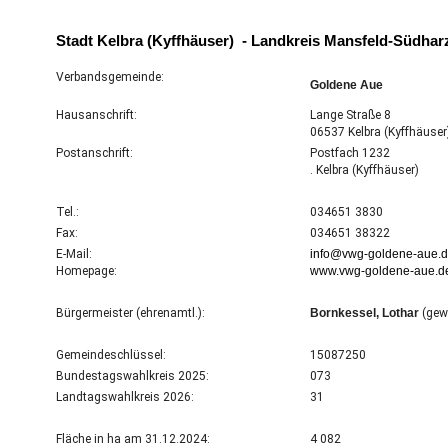
Stadt Kelbra (Kyffhäuser) - Landkreis Mansfeld-Südhar
Verbandsgemeinde:
Goldene Aue
Hausanschrift:
Lange Straße 8
06537 Kelbra (Kyffhäus
Postanschrift:
Postfach 1232
. Kelbra (Kyffhäuser)
Tel.:
034651 3830
Fax:
034651 38322
E-Mail:
info@vwg-goldene-aue.
Homepage:
www.vwg-goldene-aue.d
Bürgermeister (ehrenamtl.):
Bornkessel, Lothar
(gew
Gemeindeschlüssel:
15087250
Bundestagswahlkreis 2025:
073
Landtagswahlkreis 2026:
31
Fläche in ha am 31.12.2024:
4 082